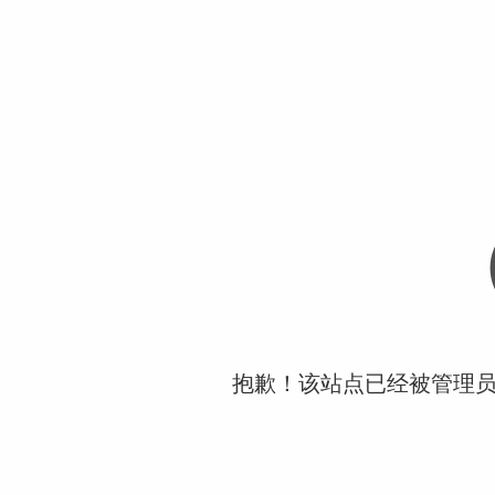
抱歉！该站点已经被管理