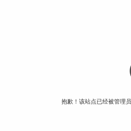
抱歉！该站点已经被管理